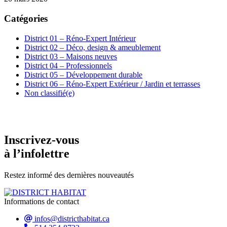
Catégories
District 01 – Réno-Expert Intérieur
District 02 – Déco, design & ameublement
District 03 – Maisons neuves
District 04 – Professionnels
District 05 – Développement durable
District 06 – Réno-Expert Extérieur / Jardin et terrasses
Non classifié(e)
Inscrivez-vous
à l’infolettre
Restez informé des dernières nouveautés
Informations de contact
infos@districthabitat.ca