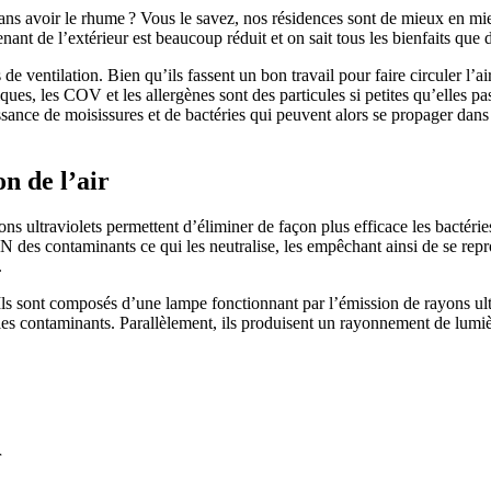
ns avoir le rhume ? Vous le savez, nos résidences sont de mieux en mieu
nant de l’extérieur est beaucoup réduit et on sait tous les bienfaits que 
e ventilation. Bien qu’ils fassent un bon travail pour faire circuler l’air
ues, les COV et les allergènes sont des particules si petites qu’elles pas
issance de moisissures et de bactéries qui peuvent alors se propager dan
on de l’air
s ultraviolets permettent d’éliminer de façon plus efficace les bactéries 
N des contaminants ce qui les neutralise, les empêchant ainsi de se repr
.
Ils sont composés d’une lampe fonctionnant par l’émission de rayons ul
t les contaminants. Parallèlement, ils produisent un rayonnement de l
r