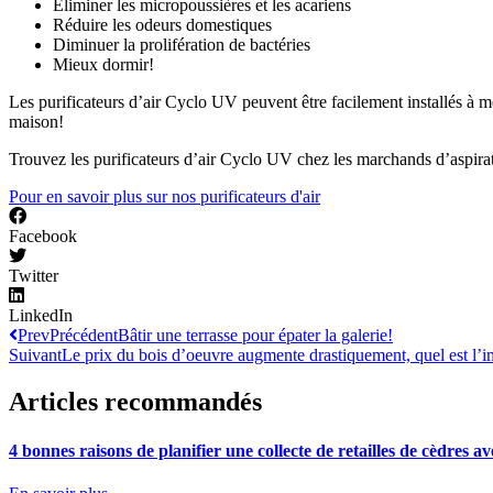
Éliminer les micropoussières et les acariens
Réduire les odeurs domestiques
Diminuer la prolifération de bactéries
Mieux dormir!
Les purificateurs d’air Cyclo UV peuvent être facilement installés à mê
maison!
Trouvez les purificateurs d’air Cyclo UV chez les marchands d’aspirateu
Pour en savoir plus sur nos purificateurs d'air
Facebook
Twitter
LinkedIn
Prev
Précédent
Bâtir une terrasse pour épater la galerie!
Suivant
Le prix du bois d’oeuvre augmente drastiquement, quel est l’im
Articles recommandés
4 bonnes raisons de planifier une collecte de retailles de cèdres 