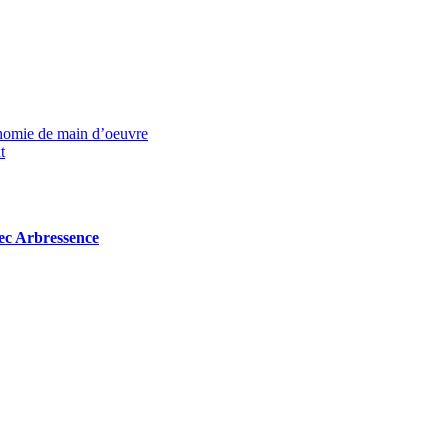
onomie de main d’oeuvre
t
avec Arbressence