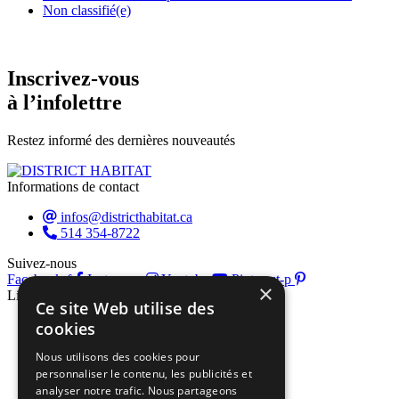
Non classifié(e)
Inscrivez-vous
à l’infolettre
Restez informé des dernières nouveautés
Informations de contact
infos@districthabitat.ca
514 354-8722
Suivez-nous
Facebook-f
Instagram
Youtube
Pinterest-p
×
Liens rapides
Ce site Web utilise des
À propos
cookies
Liste des exposants
Nous utilisons des cookies pour
Programmation
personnaliser le contenu, les publicités et
Blogue
analyser notre trafic. Nous partageons