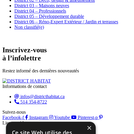
District 02 – Déco, design & ameublement
District 03 – Maisons neuves
District 04 – Professionnels
District 05 – Développement durable
District 06 – Réno-Expert Extérieur / Jardin et terrasses
Non classifié(e)
Inscrivez-vous
à l’infolettre
Restez informé des dernières nouveautés
Informations de contact
infos@districthabitat.ca
514 354-8722
Suivez-nous
Facebook-f
Instagram
Youtube
Pinterest-p
Liens rapides
×
Ce site Web utilise des
À propos