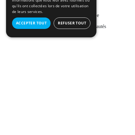
informations que vous leur avez fournies ou
qu'ils ont collectées lors de votre utilisation
de leurs services.
Inscrivez-vous
à l’infolettre
ACCEPTER TOUT
REFUSER TOUT
Restez informé des dernières nouveautés
Informations de contact
infos@districthabitat.ca
514 354-8722
Suivez-nous