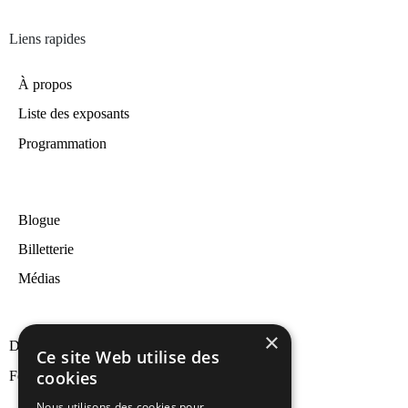
Liens rapides
À propos
Liste des exposants
Programmation
Blogue
Billetterie
Médias
×
Devenir exposant
Ce site Web utilise des
cookies
Formulaire – Fiche exposant
Nous utilisons des cookies pour