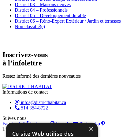
District 03 – Maisons neuves
District 04 – Professionnels
District 05 – Développement durable
District 06 – Réno-Expert Extérieur / Jardin et terrasses
Non classifié(e)
Inscrivez-vous
à l’infolettre
Restez informé des dernières nouveautés
Informations de contact
infos@districthabitat.ca
514 354-8722
Suivez-nous
Facebook-f
Instagram
Youtube
Pinterest-p
×
Liens rapides
Ce site Web utilise des