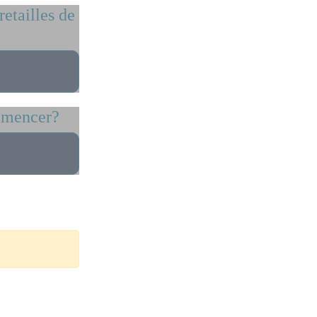
retailles de
ommencer?