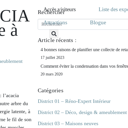
ACIA
Accès visiteurs
Liste des exp
Rechercher
Attractions
Blogue
e à
Article récents :
4 bonnes raisons de planifier une collecte de ret
17 juillet 2023
ameublement
Comment éviter la condensation dans vos fenêtr
20 mars 2020
Catégories
: l’acacia
District 01 – Réno-Expert Intérieur
autre arbre du
rgie latente, à
District 02 – Déco, design & ameublement
me le fil de son
District 03 – Maisons neuves
 des muscles