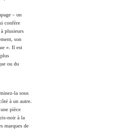
apage – un
ui confère
 à plusieurs
ement, son
e ». Il est
 plus
que ou du
aminez-la sous
ôté à un autre.
 une pièce
is-noir à la
des marques de