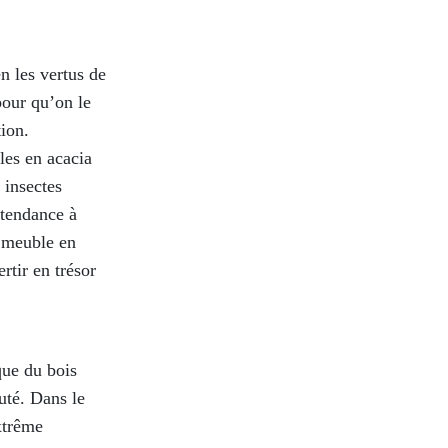
n les vertus de
 pour qu’on le
ion.
les en acacia
 insectes
s tendance à
n meuble en
rtir en trésor
ique du bois
auté. Dans le
xtrême