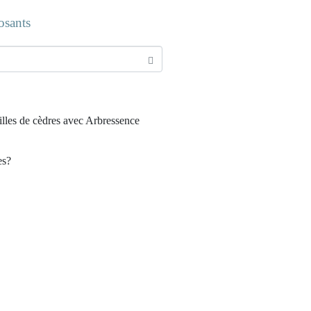
osants
ailles de cèdres avec Arbressence
es?