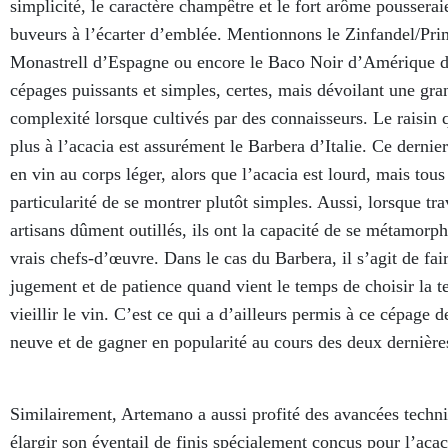
simplicité, le caractère champêtre et le fort arôme pousserai
buveurs à l’écarter d’emblée. Mentionnons le Zinfandel/Prim
Monastrell d’Espagne ou encore le Baco Noir d’Amérique d
cépages puissants et simples, certes, mais dévoilant une gran
complexité lorsque cultivés par des connaisseurs. Le raisin 
plus à l’acacia est assurément le Barbera d’Italie. Ce dernie
en vin au corps léger, alors que l’acacia est lourd, mais tous
particularité de se montrer plutôt simples. Aussi, lorsque tra
artisans dûment outillés, ils ont la capacité de se métamorp
vrais chefs-d’œuvre. Dans le cas du Barbera, il s’agit de fai
jugement et de patience quand vient le temps de choisir la te
vieillir le vin. C’est ce qui a d’ailleurs permis à ce cépage d
neuve et de gagner en popularité au cours des deux dernière
Similairement, Artemano a aussi profité des avancées techn
élargir son éventail de finis spécialement conçus pour l’acac