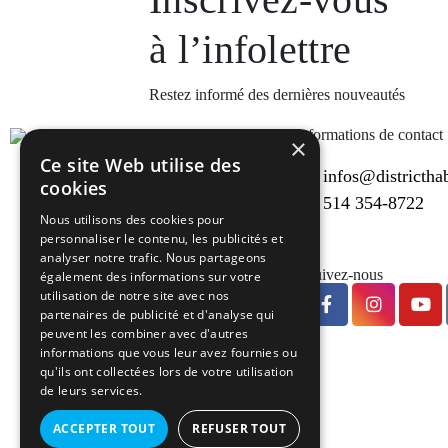
à l’infolettre
Restez informé des dernières nouveautés
Informations de contact
×
Ce site Web utilise des
infos@districthab
cookies
514 354-8722
Nous utilisons des cookies pour
personnaliser le contenu, les publicités et
analyser notre trafic. Nous partageons
Suivez-nous
également des informations sur votre
utilisation de notre site avec nos
partenaires de publicité et d'analyse qui
peuvent les combiner avec d'autres
informations que vous leur avez fournies ou
qu'ils ont collectées lors de votre utilisation
de leurs services.
ACCEPTER TOUT
REFUSER TOUT