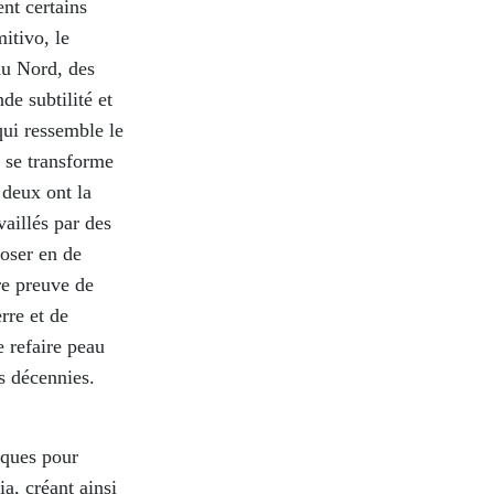
ent certains
itivo, le
u Nord, des
de subtilité et
qui ressemble le
r se transforme
 deux ont la
vaillés par des
hoser en de
re preuve de
rre et de
e refaire peau
s décennies.
iques pour
ia, créant ainsi