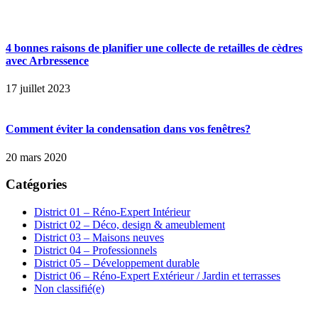
4 bonnes raisons de planifier une collecte de retailles de cèdres
avec Arbressence
17 juillet 2023
Comment éviter la condensation dans vos fenêtres?
20 mars 2020
Catégories
District 01 – Réno-Expert Intérieur
District 02 – Déco, design & ameublement
District 03 – Maisons neuves
District 04 – Professionnels
District 05 – Développement durable
District 06 – Réno-Expert Extérieur / Jardin et terrasses
Non classifié(e)