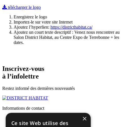
télécharger le logo
Enregistrez le logo
Importez-le sur votre site Internet
Ajoutez l’hyperlien:
https://districthabitat.ca/
Ajoutez un court texte descriptif : Venez nous rencontrer au
Salon District Habitat, au Centre Expo de Terrebonne + les
dates.
Inscrivez-vous
à l’infolettre
Restez informé des dernières nouveautés
Informations de contact
×
infos@districthabitat.ca
Ce site Web utilise des
514 354-8722