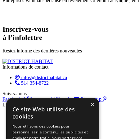
Entreprises Familial spécialisé en revêtements d’enduit acrylique , en 
Inscrivez-vous
à l’infolettre
Restez informé des dernières nouveautés
Informations de contact
infos@districthabitat.ca
514 354-8722
Suivez-nous
Facebook-f
Instagram
Youtube
Pinterest-p
×
Liens rapides
Ce site Web utilise des
À propos
cookies
Liste des exposants
Nous utilisons des cookies pour
Programmation
personnaliser le contenu, les publicités et
Blogue
analyser notre trafic. Nous partageons