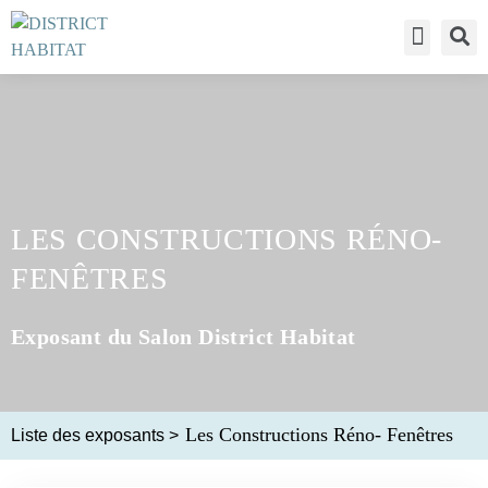
Accès visiteur
Liste des expos
Accès exposa
LES CONSTRUCTIONS RÉNO-
FENÊTRES
Exposant du Salon District Habitat
Les Constructions Réno- Fenêtres
Liste des exposants
>