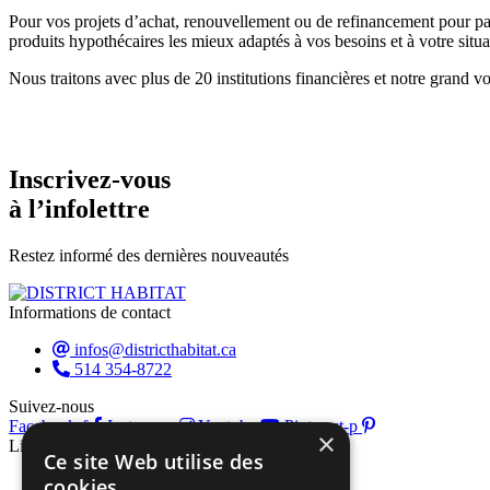
Pour vos projets d’achat, renouvellement ou de refinancement pour pa
produits hypothécaires les mieux adaptés à vos besoins et à votre situa
Nous traitons avec plus de 20 institutions financières et notre grand v
Inscrivez-vous
à l’infolettre
Restez informé des dernières nouveautés
Informations de contact
infos@districthabitat.ca
514 354-8722
Suivez-nous
Facebook-f
Instagram
Youtube
Pinterest-p
×
Liens rapides
Ce site Web utilise des
À propos
cookies