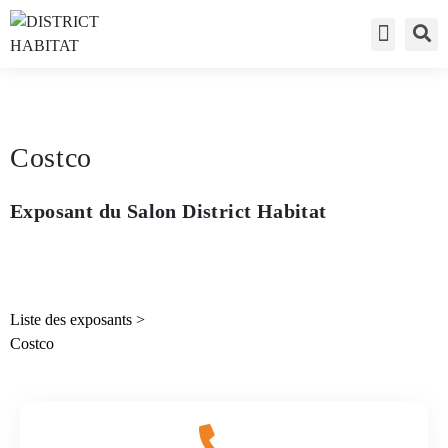
Accès visite
Liste des exp
Accès expo
Costco
Exposant du Salon District Habitat
Liste des exposants
>
Costco