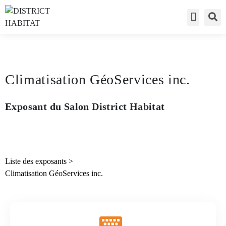
Accès visite
Liste des exp
Accès expo
Climatisation GéoServices inc.
Exposant du Salon District Habitat
Liste des exposants
>
Climatisation GéoServices inc.