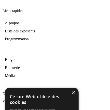
Liens rapides
À propos
Liste des exposants
Programmation
Blogue
Billetterie
Médias
×
Devenir exposant
Ce site Web utilise des
cookies
Formulaire – Fiche exposant
Nous utilisons des cookies pour