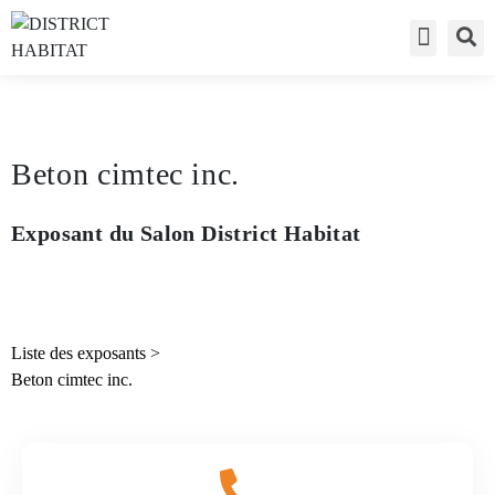
Accès visite
Liste des exp
Accès expo
Beton cimtec inc.
Exposant du Salon District Habitat
Liste des exposants
>
Beton cimtec inc.