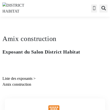
Accès visite
Liste des exp
Accès expo
Amix construction
Exposant du Salon District Habitat
Liste des exposants
>
Amix construction